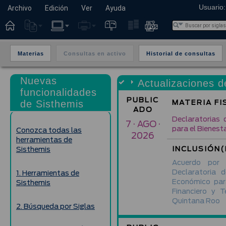
Usuario:
Archivo
Edición
Ver
Ayuda
Materias
Consultas en activo
Historial de consultas
Nuevas
Actualizaciones d
funcionalidades
PUBLIC
MATERIA FI
de Sisthemis
ADO
Declaratorias 
7 · AGO ·
para el Bienest
Conozca todas las
2026
herramientas de
INCLUSIÓN(
Sisthemis
Acuerdo por
Declaratoria 
1. Herramientas de
Económico para
Sisthemis
Financiero y 
Quintana Roo
2. Búsqueda por Siglas