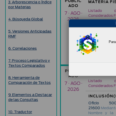
PUBLIC
MATERIA FI
3. Arborescencia o Índice
ADO
por Materias
Listado d
7 · AGO ·
Considerados F
2026
4. Búsqueda Global
INCLUSIÓN(
5. Versiones Anticipadas
Oficio 500-
RMF
21590
Mediante
Para 
Nombre y la 
Federal de Co
6. Correlaciones
Refiere la Fracc
del Código Fisca
7. Proceso Legislativo y
Textos Comparados
PUBLIC
MATERIA FI
ADO
8. Herramienta de
Listado d
Comparación de Textos
7 · AGO ·
Considerados F
2026
9. Elementos a Destacar
INCLUSIÓN(
de las Consultas
Oficio 500-
21600
Mediante
10. Traductor
Nombre y la 