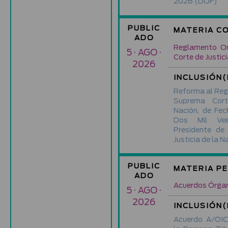
2026
(DOF)
PUBLIC
MATERIA C
ADO
Reglamento Or
5 · AGO ·
Corte de Justici
2026
INCLUSIÓN(
Reforma al Reg
Suprema Cort
Nación, de Fec
Dos Mil Vein
Presidente de
Justicia de la N
PUBLIC
MATERIA P
ADO
Acuerdos Órgan
5 · AGO ·
2026
INCLUSIÓN(
Acuerdo A/OIC