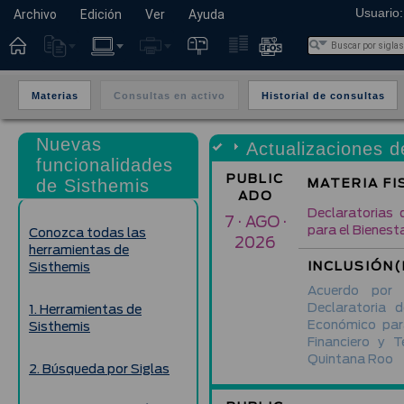
Usuario:
Archivo
Edición
Ver
Ayuda
Materias
Consultas en activo
Historial de consultas
Nuevas
Actualizaciones d
funcionalidades
PUBLIC
MATERIA FI
de Sisthemis
ADO
Declaratorias 
7 · AGO ·
para el Bienest
Conozca todas las
2026
herramientas de
INCLUSIÓN(
Sisthemis
Acuerdo por
Declaratoria 
1. Herramientas de
Económico para
Sisthemis
Financiero y 
Quintana Roo
2. Búsqueda por Siglas