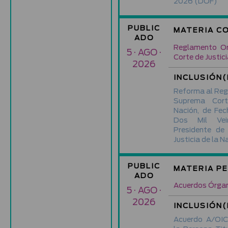
2026
(DOF)
PUBLIC
MATERIA C
ADO
Reglamento Or
5 · AGO ·
Corte de Justici
2026
INCLUSIÓN(
Reforma al Reg
Suprema Cort
Nación, de Fec
Dos Mil Vein
Presidente de
Justicia de la N
PUBLIC
MATERIA P
ADO
Acuerdos Órgan
5 · AGO ·
2026
INCLUSIÓN(
Acuerdo A/OIC