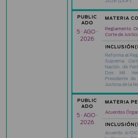
2026
(DOF)
PUBLIC
MATERIA C
ADO
Reglamento Or
5 · AGO ·
Corte de Justici
2026
INCLUSIÓN(
Reforma al Reg
Suprema Cort
Nación, de Fec
Dos Mil Vein
Presidente de
Justicia de la N
PUBLIC
MATERIA P
ADO
Acuerdos Órgan
5 · AGO ·
2026
INCLUSIÓN(
Acuerdo A/OIC