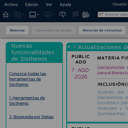
Usuario:
Archivo
Edición
Ver
Ayuda
Materias
Consultas en activo
Historial de consultas
Nuevas
Actualizaciones d
funcionalidades
PUBLIC
MATERIA FI
de Sisthemis
ADO
Declaratorias 
7 · AGO ·
para el Bienest
Conozca todas las
2026
herramientas de
INCLUSIÓN(
Sisthemis
Acuerdo por
Declaratoria 
1. Herramientas de
Económico para
Sisthemis
Financiero y 
Quintana Roo
2. Búsqueda por Siglas