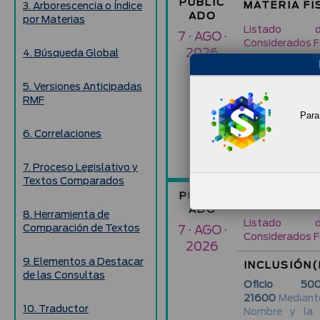
PUBLIC
MATERIA FI
3. Arborescencia o Índice
ADO
por Materias
Listado d
7 · AGO ·
Considerados F
2026
4. Búsqueda Global
INCLUSIÓN(
5. Versiones Anticipadas
Oficio 500-
RMF
21590
Mediante
Para 
Nombre y la 
Federal de Co
6. Correlaciones
Refiere la Fracc
del Código Fisca
7. Proceso Legislativo y
Textos Comparados
PUBLIC
MATERIA FI
ADO
8. Herramienta de
Listado d
Comparación de Textos
7 · AGO ·
Considerados F
2026
9. Elementos a Destacar
INCLUSIÓN(
de las Consultas
Oficio 500-
21600
Mediante
10. Traductor
Nombre y la 