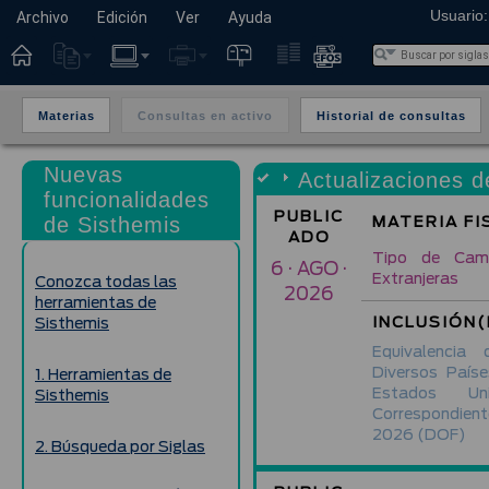
Usuario:
Archivo
Edición
Ver
Ayuda
Materias
Consultas en activo
Historial de consultas
Nuevas
Actualizaciones d
funcionalidades
PUBLIC
MATERIA FI
de Sisthemis
ADO
Tipo de Cam
6 · AGO ·
Extranjeras
Conozca todas las
2026
herramientas de
INCLUSIÓN(
Sisthemis
Equivalenci
Diversos País
1. Herramientas de
Estados Un
Sisthemis
Correspondien
2026
(DOF)
2. Búsqueda por Siglas