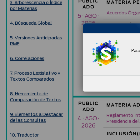
PUBLIC
MATERIA P
3. Arborescencia o Índice
ADO
por Materias
Acuerdos Órgan
5 · AGO ·
2026
4. Búsqueda Global
INCLUSIÓN(
Acuerdo A/OIC
5. Versiones Anticipadas
la Persona Tit
RMF
de Control de l
Para 
República Esta
que se Sujetar
6. Correlaciones
Casos de Excus
Personas Titu
7. Proceso Legislativo y
que Integran 
Textos Comparados
Control de la 
República
(DOF
8. Herramienta de
Comparación de Textos
PUBLIC
MATERIA A
ADO
9. Elementos a Destacar
Reglamento Inte
4 · AGO ·
de las Consultas
Presidencia de 
2026
INCLUSIÓN(
10. Traductor