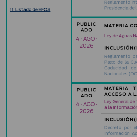
Reglamento Inte
Presidencia de 
11. Listado de EFOS
PUBLIC
MATERIA C
ADO
Ley de Aguas N
4 · AGO ·
2026
INCLUSIÓN(
Reglamento pa
Pago de la Cu
Caducidad d
Nacionales
(DO
MATERIA T
PUBLIC
ACCESO A 
ADO
Ley General de
4 · AGO ·
a la Informació
2026
INCLUSIÓN(
Decreto por e
Información A